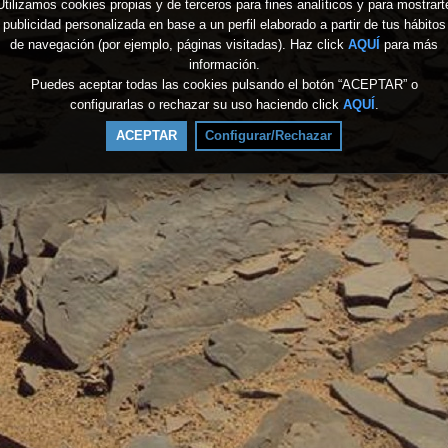
Utilizamos cookies propias y de terceros para fines analíticos y para mostrart
publicidad personalizada en base a un perfil elaborado a partir de tus hábitos
de navegación (por ejemplo, páginas visitadas). Haz click
AQUÍ
para más
información.
Puedes aceptar todas las cookies pulsando el botón “ACEPTAR” o
configurarlas o rechazar su uso haciendo click
AQUÍ
.
ACEPTAR
Configurar/Rechazar