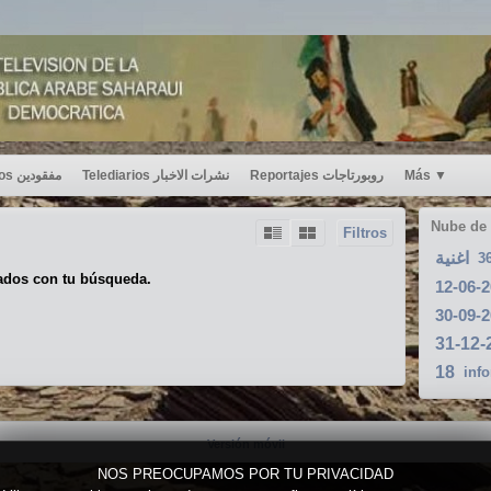
Desaparecidos مفقودين
Telediarios نشرات الاخبار
Reportajes روبورتاجات
Más
▼
Nube de
Filtros
اغنية
3
ados con tu búsqueda.
18
inf
Versión móvil
NOS PREOCUPAMOS POR TU PRIVACIDAD