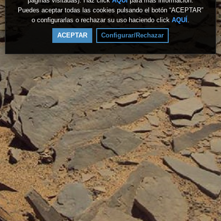
páginas visitadas). Haz click
AQUÍ
para más información.
Puedes aceptar todas las cookies pulsando el botón “ACEPTAR”
o configurarlas o rechazar su uso haciendo click
AQUÍ
.
ACEPTAR
Configurar/Rechazar