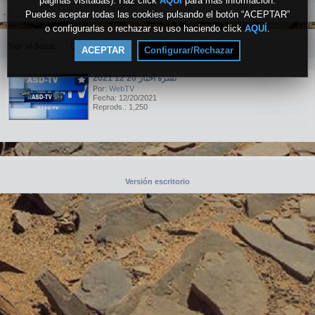
páginas visitadas). Haz click
AQUÍ
para más información.
...
Puedes aceptar todas las cookies pulsando el botón “ACEPTAR”
o configurarlas o rechazar su uso haciendo click
AQUÍ
.
Ver vídeos:
Destacados
▼
ACEPTAR
Configurar/Rechazar
نشرة اخبار 20 12 2021
Por:
WebTV
Fecha: 12/20/2021
Reprods.: 1,250
Versión escritorio