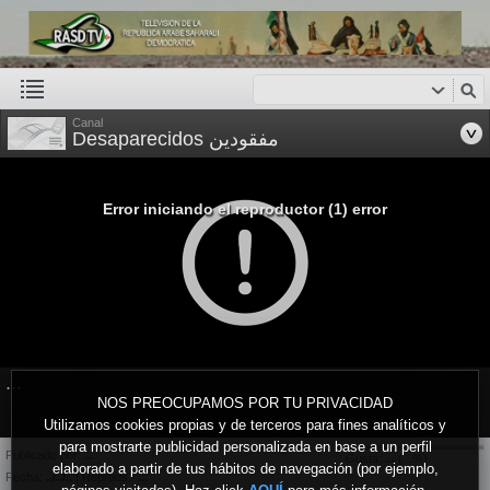
Canal
Desaparecidos مفقودين
Error iniciando el reproductor (1) error
...
NOS PREOCUPAMOS POR TU PRIVACIDAD
Utilizamos cookies propias y de terceros para fines analíticos y
para mostrarte publicidad personalizada en base a un perfil
Publicado por:
...
Gusta:
...
(
...
%)
elaborado a partir de tus hábitos de navegación (por ejemplo,
Fecha:
../../..
| Reprods.:
...