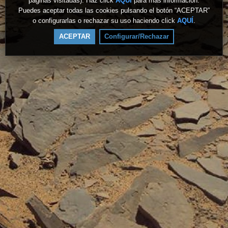
páginas visitadas). Haz click
AQUÍ
para más información.
Puedes aceptar todas las cookies pulsando el botón “ACEPTAR”
o configurarlas o rechazar su uso haciendo click
AQUÍ
.
ACEPTAR
Configurar/Rechazar