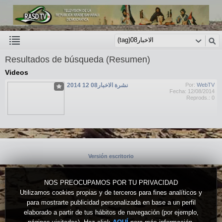
Resultados de búsqueda (Resumen)
Videos
نشرة الاخبار08 12 2014
Por:
WebTV
Fecha: 12/08/2014
Reprods.: 0
Versión escritorio
NOS PREOCUPAMOS POR TU PRIVACIDAD
Utilizamos cookies propias y de terceros para fines analíticos y
para mostrarte publicidad personalizada en base a un perfil
elaborado a partir de tus hábitos de navegación (por ejemplo,