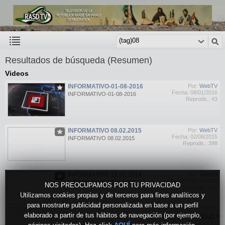
Resultados de búsqueda (Resumen)
Videos
INFORMATIVO-01-08-2016
Por:
WebTV
Fecha: 08/01/2016
INFORMATIVO-01-08-2016
Reprods.: 43
INFORMATIVO 08.02.2015
Por:
WebTV
Fecha: 02/08/2015
INFORMATIVO 08.02.2015
Reprods.: 398
INFORMATIVO 18.01.2014
Por:
WebTV
Fecha: 01/18/2015
INFORMATIVO 18.01.2014
NOS PREOCUPAMOS POR TU PRIVACIDAD
Reprods.: 221
Utilizamos cookies propias y de terceros para fines analíticos y
para mostrarte publicidad personalizada en base a un perfil
elaborado a partir de tus hábitos de navegación (por ejemplo,
Más vídeos (212) >