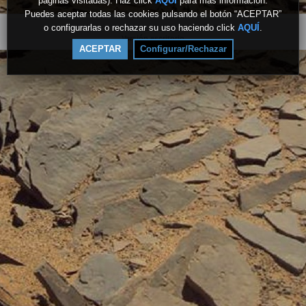
páginas visitadas). Haz click
AQUÍ
para más información.
Puedes aceptar todas las cookies pulsando el botón “ACEPTAR”
o configurarlas o rechazar su uso haciendo click
AQUÍ
.
Versión escritorio
ACEPTAR
Configurar/Rechazar