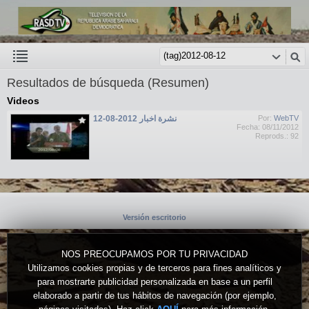
Resultados de búsqueda (Resumen)
Videos
نشرة اخبار 2012-08-12
Por:
WebTV
Fecha: 08/11/2012
Reprods.: 92
Versión escritorio
NOS PREOCUPAMOS POR TU PRIVACIDAD
Utilizamos cookies propias y de terceros para fines analíticos y
para mostrarte publicidad personalizada en base a un perfil
elaborado a partir de tus hábitos de navegación (por ejemplo,