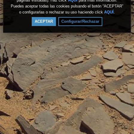
páginas visitadas). Haz click
AQUÍ
para más información.
Puedes aceptar todas las cookies pulsando el botón “ACEPTAR”
o configurarlas o rechazar su uso haciendo click
AQUÍ
.
ACEPTAR
Configurar/Rechazar