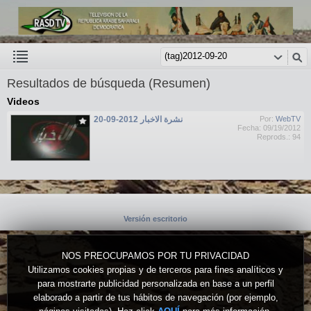
Resultados de búsqueda (Resumen)
Videos
نشرة الاخبار 2012-09-20
Por:
WebTV
Fecha: 09/19/2012
Reprods.: 94
Versión escritorio
NOS PREOCUPAMOS POR TU PRIVACIDAD
Utilizamos cookies propias y de terceros para fines analíticos y
para mostrarte publicidad personalizada en base a un perfil
elaborado a partir de tus hábitos de navegación (por ejemplo,