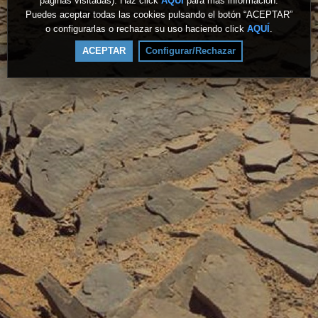
páginas visitadas). Haz click
AQUÍ
para más información.
Puedes aceptar todas las cookies pulsando el botón “ACEPTAR”
o configurarlas o rechazar su uso haciendo click
AQUÍ
.
ACEPTAR
Configurar/Rechazar