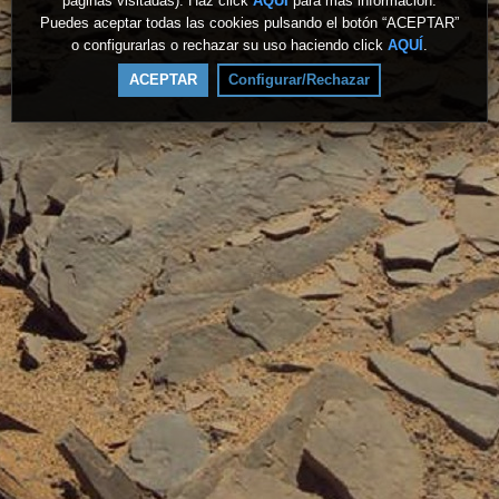
páginas visitadas). Haz click
AQUÍ
para más información.
Puedes aceptar todas las cookies pulsando el botón “ACEPTAR”
o configurarlas o rechazar su uso haciendo click
AQUÍ
.
ACEPTAR
Configurar/Rechazar