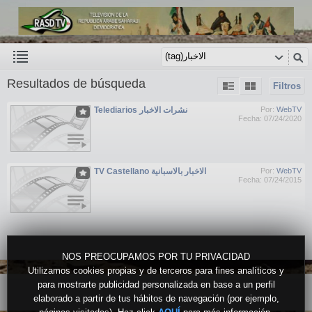
Resultados de búsqueda
Filtros
Telediarios نشرات الاخبار
Por:
WebTV
Fecha: 07/24/2020
TV Castellano الاخبار بالاسبانية
Por:
WebTV
Fecha: 07/24/2015
NOS PREOCUPAMOS POR TU PRIVACIDAD
Utilizamos cookies propias y de terceros para fines analíticos y
para mostrarte publicidad personalizada en base a un perfil
elaborado a partir de tus hábitos de navegación (por ejemplo,
Versión escritorio