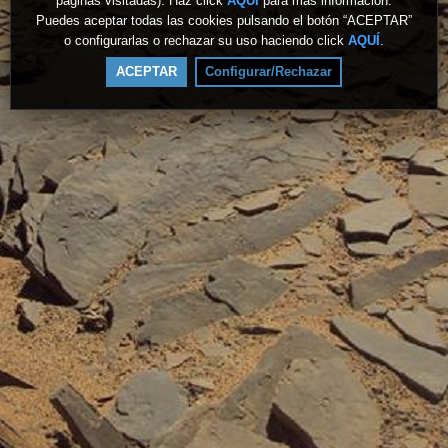
páginas visitadas). Haz click
AQUÍ
para más información.
Puedes aceptar todas las cookies pulsando el botón “ACEPTAR”
o configurarlas o rechazar su uso haciendo click
AQUÍ
.
ACEPTAR
Configurar/Rechazar