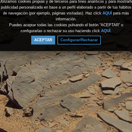
Utilizamos cookies propias y de terceros para fines analíticos y para mostrart
publicidad personalizada en base a un perfil elaborado a partir de tus hábitos
de navegación (por ejemplo, páginas visitadas). Haz click
AQUÍ
para más
información.
Puedes aceptar todas las cookies pulsando el botón “ACEPTAR” o
configurarlas o rechazar su uso haciendo click
AQUÍ
.
ACEPTAR
Configurar/Rechazar