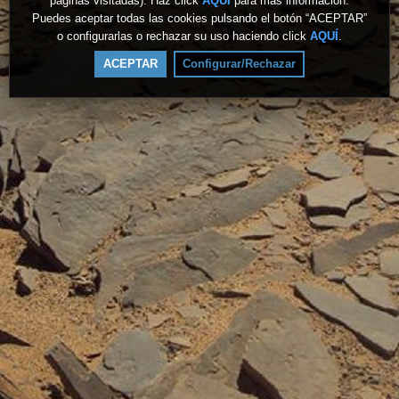
páginas visitadas). Haz click
AQUÍ
para más información.
Puedes aceptar todas las cookies pulsando el botón “ACEPTAR”
o configurarlas o rechazar su uso haciendo click
AQUÍ
.
ACEPTAR
Configurar/Rechazar