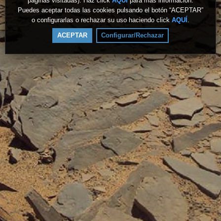
páginas visitadas). Haz click
AQUÍ
para más información.
Puedes aceptar todas las cookies pulsando el botón “ACEPTAR”
o configurarlas o rechazar su uso haciendo click
AQUÍ
.
ACEPTAR
Configurar/Rechazar