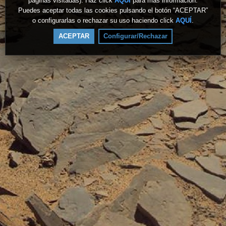
páginas visitadas). Haz click
AQUÍ
para más información.
Puedes aceptar todas las cookies pulsando el botón “ACEPTAR”
o configurarlas o rechazar su uso haciendo click
AQUÍ
.
ACEPTAR
Configurar/Rechazar