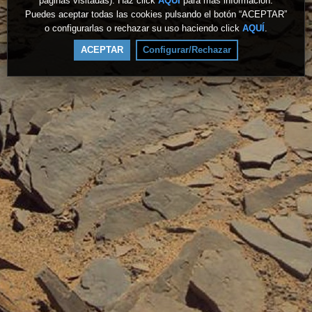
páginas visitadas). Haz click
AQUÍ
para más información.
Puedes aceptar todas las cookies pulsando el botón “ACEPTAR”
o configurarlas o rechazar su uso haciendo click
AQUÍ
.
ACEPTAR
Configurar/Rechazar