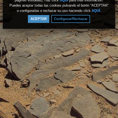
páginas visitadas). Haz click
AQUÍ
para más información.
Puedes aceptar todas las cookies pulsando el botón “ACEPTAR”
o configurarlas o rechazar su uso haciendo click
AQUÍ
.
ACEPTAR
Configurar/Rechazar