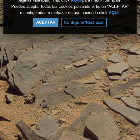
páginas visitadas). Haz click
AQUÍ
para más información.
Puedes aceptar todas las cookies pulsando el botón “ACEPTAR”
o configurarlas o rechazar su uso haciendo click
AQUÍ
.
ACEPTAR
Configurar/Rechazar