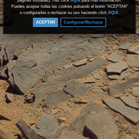
páginas visitadas). Haz click
AQUÍ
para más información.
Puedes aceptar todas las cookies pulsando el botón “ACEPTAR”
o configurarlas o rechazar su uso haciendo click
AQUÍ
.
ACEPTAR
Configurar/Rechazar