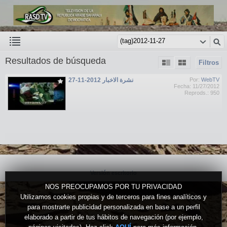
Resultados de búsqueda
Filtros
نشرة الاخبار 2012-11-27
Por:
WebTV
Fecha: 11/27/2012
Reprods.: 950
Versión escritorio
NOS PREOCUPAMOS POR TU PRIVACIDAD
Utilizamos cookies propias y de terceros para fines analíticos y
para mostrarte publicidad personalizada en base a un perfil
elaborado a partir de tus hábitos de navegación (por ejemplo,