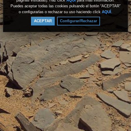
páginas visitadas). Haz click
AQUÍ
para más información.
Puedes aceptar todas las cookies pulsando el botón “ACEPTAR”
o configurarlas o rechazar su uso haciendo click
AQUÍ
.
ACEPTAR
Configurar/Rechazar