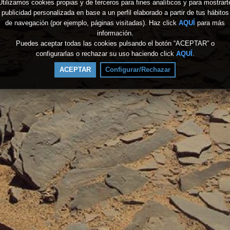
Utilizamos cookies propias y de terceros para fines analíticos y para mostrart
publicidad personalizada en base a un perfil elaborado a partir de tus hábitos
de navegación (por ejemplo, páginas visitadas). Haz click
AQUÍ
para más
información.
Puedes aceptar todas las cookies pulsando el botón “ACEPTAR” o
configurarlas o rechazar su uso haciendo click
AQUÍ
.
ACEPTAR
Configurar/Rechazar