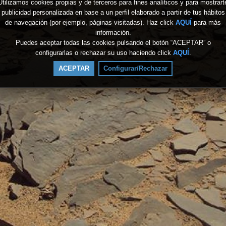
Utilizamos cookies propias y de terceros para fines analíticos y para mostrart
publicidad personalizada en base a un perfil elaborado a partir de tus hábitos
de navegación (por ejemplo, páginas visitadas). Haz click
AQUÍ
para más
información.
Puedes aceptar todas las cookies pulsando el botón “ACEPTAR” o
configurarlas o rechazar su uso haciendo click
AQUÍ
.
ACEPTAR
Configurar/Rechazar