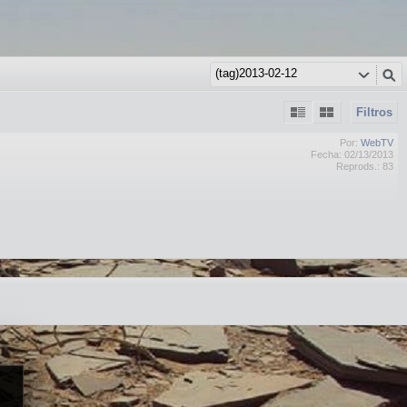
Filtros
Por:
WebTV
Fecha: 02/13/2013
Reprods.: 83