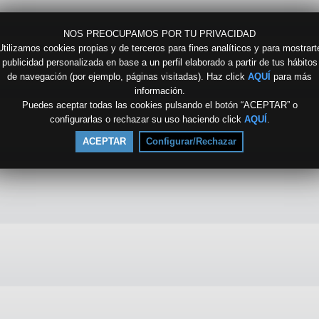
NOS PREOCUPAMOS POR TU PRIVACIDAD
Utilizamos cookies propias y de terceros para fines analíticos y para mostrart
publicidad personalizada en base a un perfil elaborado a partir de tus hábitos
de navegación (por ejemplo, páginas visitadas). Haz click
AQUÍ
para más
información.
Puedes aceptar todas las cookies pulsando el botón “ACEPTAR” o
configurarlas o rechazar su uso haciendo click
AQUÍ
.
ACEPTAR
Configurar/Rechazar