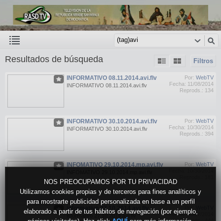
Resultados de búsqueda
Filtros
INFORMATIVO 08.11.2014.avi.flv
Por:
WebTV
Fecha: 11/08/2014
INFORMATIVO 08.11.2014.avi.flv
Reprods.: 134
INFORMATIVO 30.10.2014.avi.flv
Por:
WebTV
Fecha: 10/30/2014
INFORMATIVO 30.10.2014.avi.flv
Reprods.: 394
INFOMATIVO 29.10.2014.mp.avi.flv
Por:
WebTV
Fecha: 10/30/2014
INFOMATIVO 29.10.2014.mp.avi.flv
Reprods.: 181
NOS PREOCUPAMOS POR TU PRIVACIDAD
Utilizamos cookies propias y de terceros para fines analíticos y
para mostrarte publicidad personalizada en base a un perfil
informativo 27.10.2014.avi.flv
Por:
WebTV
elaborado a partir de tus hábitos de navegación (por ejemplo,
Fecha: 10/27/2014
informativo 27.10.2014.avi.flv
Reprods.: 444