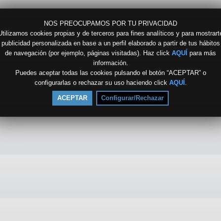
NOS PREOCUPAMOS POR TU PRIVACIDAD
Utilizamos cookies propias y de terceros para fines analíticos y para mostrart
publicidad personalizada en base a un perfil elaborado a partir de tus hábitos
de navegación (por ejemplo, páginas visitadas). Haz click
AQUÍ
para más
información.
Puedes aceptar todas las cookies pulsando el botón “ACEPTAR” o
configurarlas o rechazar su uso haciendo click
AQUÍ
.
ACEPTAR
Configurar/Rechazar