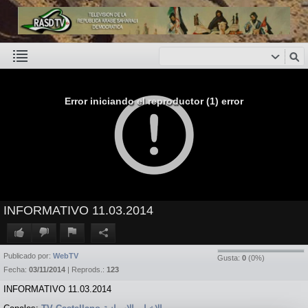
Error iniciando el reproductor (1) error
INFORMATIVO 11.03.2014
Publicado por:
WebTV
Gusta:
0
(
0
%)
Fecha:
03/11/2014
| Reprods.:
123
INFORMATIVO 11.03.2014