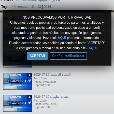
Canales:
TV Castellano الاخبار بالاسبانية
Tags:
informativo
|
11
|
03
|
2014
NOS PREOCUPAMOS POR TU PRIVACIDAD
Ver vídeos:
Destacados
▼
Utilizamos cookies propias y de terceros para fines analíticos y
para mostrarte publicidad personalizada en base a un perfil
النشرة الرئيسية 12 07 2026
elaborado a partir de tus hábitos de navegación (por ejemplo,
Por:
L1bre
páginas visitadas). Haz click
Fecha: 07/13/2026
AQUÍ
para más información.
Reprods.: 45
Puedes aceptar todas las cookies pulsando el botón “ACEPTAR”
o configurarlas o rechazar su uso haciendo click
AQUÍ
.
نشرة الظهيرة 12 07 2026
ACEPTAR
Configurar/Rechazar
Por:
L1bre
Fecha: 07/13/2026
Reprods.: 30
النشرة الرئيسية 10 07 2026
Por:
L1bre
Fecha: 07/11/2026
Reprods.: 80
نشرة الظهيرة 10 07 2026
Por:
L1bre
Fecha: 07/11/2026
Reprods.: 26