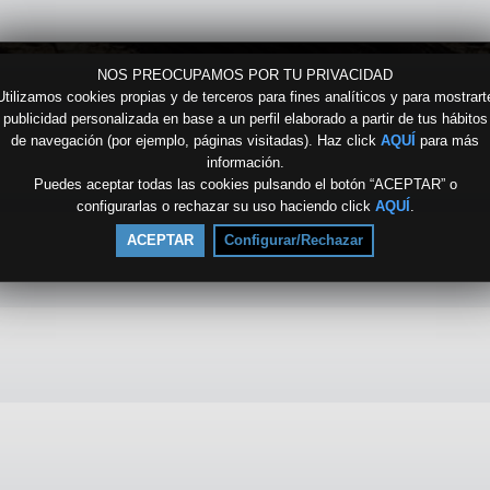
NOS PREOCUPAMOS POR TU PRIVACIDAD
Utilizamos cookies propias y de terceros para fines analíticos y para mostrart
publicidad personalizada en base a un perfil elaborado a partir de tus hábitos
de navegación (por ejemplo, páginas visitadas). Haz click
AQUÍ
para más
información.
Puedes aceptar todas las cookies pulsando el botón “ACEPTAR” o
configurarlas o rechazar su uso haciendo click
AQUÍ
.
ACEPTAR
Configurar/Rechazar