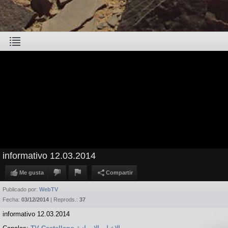
informativo 12.03.2014
Me gusta
Compartir
Publicado por:
WebTV
Fecha:
03/12/2014
| Reprods.:
37
informativo 12.03.2014