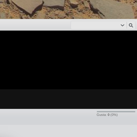
Gusta:
0
(
0
%)