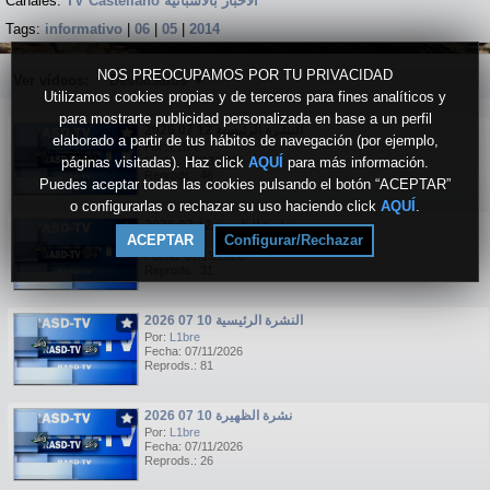
Canales:
TV Castellano الاخبار بالاسبانية
Tags:
informativo
|
06
|
05
|
2014
NOS PREOCUPAMOS POR TU PRIVACIDAD
Ver vídeos:
Destacados
▼
Utilizamos cookies propias y de terceros para fines analíticos y
para mostrarte publicidad personalizada en base a un perfil
النشرة الرئيسية 12 07 2026
elaborado a partir de tus hábitos de navegación (por ejemplo,
Por:
L1bre
páginas visitadas). Haz click
Fecha: 07/13/2026
AQUÍ
para más información.
Reprods.: 46
Puedes aceptar todas las cookies pulsando el botón “ACEPTAR”
o configurarlas o rechazar su uso haciendo click
AQUÍ
.
نشرة الظهيرة 12 07 2026
ACEPTAR
Configurar/Rechazar
Por:
L1bre
Fecha: 07/13/2026
Reprods.: 31
النشرة الرئيسية 10 07 2026
Por:
L1bre
Fecha: 07/11/2026
Reprods.: 81
نشرة الظهيرة 10 07 2026
Por:
L1bre
Fecha: 07/11/2026
Reprods.: 26