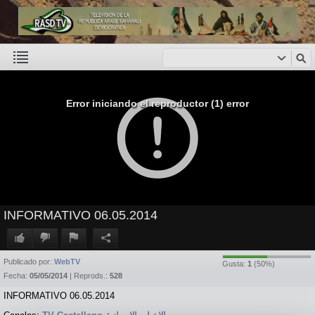
Error iniciando el reproductor (1) error
INFORMATIVO 06.05.2014
Publicado por:
WebTV
Gusta:
1
(
50
%)
Fecha:
05/05/2014
| Reprods.:
528
INFORMATIVO 06.05.2014