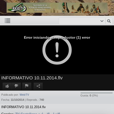
Error iniciando el reproductor (1) error
INFORMATIVO 10.11.2014.flv
Publicado por:
WebTV
Gusta:
0
(
0
%)
Fecha:
11/10/2014
| Reprods.:
740
INFORMATIVO 10.11.2014.flv