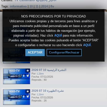
Canales:
TV Castellano الاخبار بالاسبانية
Tags:
informativo
|
10
|
11
|
2014
|
flv
NOS PREOCUPAMOS POR TU PRIVACIDAD
Ver vídeos:
Destacados
▼
Utilizamos cookies propias y de terceros para fines analíticos y
para mostrarte publicidad personalizada en base a un perfil
النشرة الرئيسية 12 07 2026
elaborado a partir de tus hábitos de navegación (por ejemplo,
Por:
L1bre
páginas visitadas). Haz click
Fecha: 07/13/2026
AQUÍ
para más información.
Reprods.: 40
Puedes aceptar todas las cookies pulsando el botón “ACEPTAR”
o configurarlas o rechazar su uso haciendo click
AQUÍ
.
نشرة الظهيرة 12 07 2026
ACEPTAR
Configurar/Rechazar
Por:
L1bre
Fecha: 07/13/2026
Reprods.: 29
النشرة الرئيسية 10 07 2026
Por:
L1bre
Fecha: 07/11/2026
Reprods.: 80
نشرة الظهيرة 10 07 2026
Por:
L1bre
Fecha: 07/11/2026
Reprods.: 26