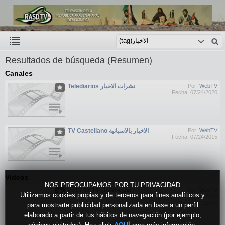
Resultados de búsqueda (Resumen)
Canales
Telediarios نشرات الاخبار
Por:
WebTV
Fecha: 07/24/2020
TV Castellano الاخبار بالاسبانية
Por:
WebTV
Fecha: 07/24/2015
Videos
NOS PREOCUPAMOS POR TU PRIVACIDAD
نشرة الاخبار 10 02 2015
Por:
WebTV
Utilizamos cookies propias y de terceros para fines analíticos y
Fecha: 02/11/2015
Reprods.: 1,538
para mostrarte publicidad personalizada en base a un perfil
elaborado a partir de tus hábitos de navegación (por ejemplo,