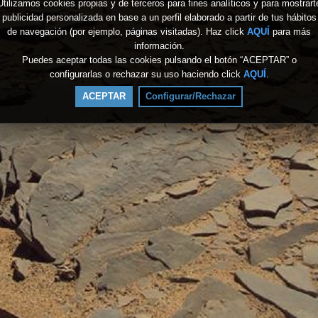
Utilizamos cookies propias y de terceros para fines analíticos y para mostrart
publicidad personalizada en base a un perfil elaborado a partir de tus hábitos
de navegación (por ejemplo, páginas visitadas). Haz click
AQUÍ
para más
información.
Puedes aceptar todas las cookies pulsando el botón “ACEPTAR” o
configurarlas o rechazar su uso haciendo click
AQUÍ
.
ACEPTAR
Configurar/Rechazar