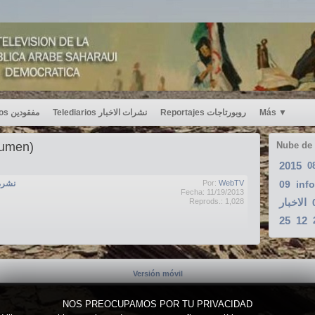
Desaparecidos مفقودين
Telediarios نشرات الاخبار
Reportajes روبورتاجات
Más
▼
sumen)
Nube de
2015
0
نشرة الا
Por:
WebTV
09
inf
Fecha: 11/19/2013
الاخبار
Reprods.: 1,028
25
12
Versión móvil
NOS PREOCUPAMOS POR TU PRIVACIDAD