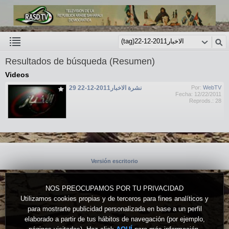
Resultados de búsqueda (Resumen)
Videos
نشرة الاخبار2011-12-22 29
Por:
WebTV
Fecha: 12/22/2011
Reprods.: 28
Versión escritorio
NOS PREOCUPAMOS POR TU PRIVACIDAD
Utilizamos cookies propias y de terceros para fines analíticos y
para mostrarte publicidad personalizada en base a un perfil
elaborado a partir de tus hábitos de navegación (por ejemplo,