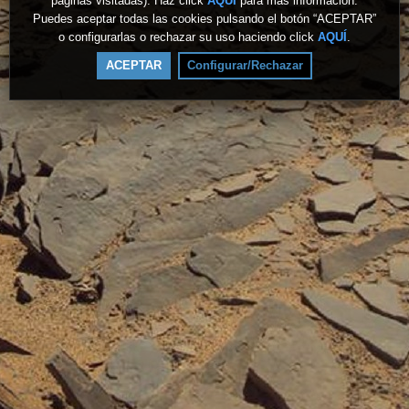
páginas visitadas). Haz click
AQUÍ
para más información.
Puedes aceptar todas las cookies pulsando el botón “ACEPTAR”
o configurarlas o rechazar su uso haciendo click
AQUÍ
.
ACEPTAR
Configurar/Rechazar