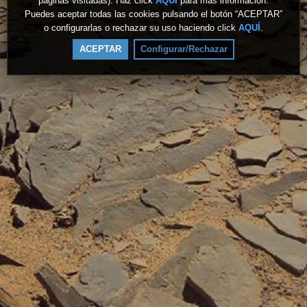
páginas visitadas). Haz click
AQUÍ
para más información.
Puedes aceptar todas las cookies pulsando el botón “ACEPTAR”
o configurarlas o rechazar su uso haciendo click
AQUÍ
.
ACEPTAR
Configurar/Rechazar