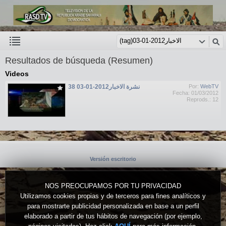
Resultados de búsqueda (Resumen)
Videos
نشرة الاخبار2012-01-03 38
Por:
WebTV
Fecha: 01/03/2012
Reprods.: 12
Versión escritorio
NOS PREOCUPAMOS POR TU PRIVACIDAD
Utilizamos cookies propias y de terceros para fines analíticos y
para mostrarte publicidad personalizada en base a un perfil
elaborado a partir de tus hábitos de navegación (por ejemplo,