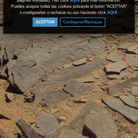
páginas visitadas). Haz click
AQUÍ
para más información.
Puedes aceptar todas las cookies pulsando el botón “ACEPTAR”
o configurarlas o rechazar su uso haciendo click
AQUÍ
.
ACEPTAR
Configurar/Rechazar