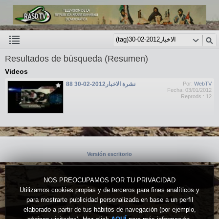
Resultados de búsqueda (Resumen)
Videos
نشرة الاخبار2012-02-30 88
Por:
WebTV
Fecha: 03/01/2012
Reprods.: 12
Versión escritorio
NOS PREOCUPAMOS POR TU PRIVACIDAD
Utilizamos cookies propias y de terceros para fines analíticos y
para mostrarte publicidad personalizada en base a un perfil
elaborado a partir de tus hábitos de navegación (por ejemplo,