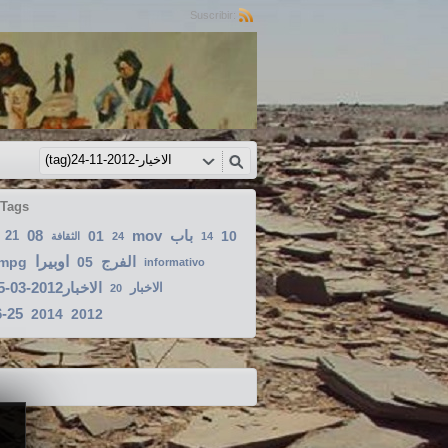
Suscribir:
 Tags
08
mov
باب
21
01
10
الثقافة
24
14
اوبيرا
الفرج
mpg
05
informativo
الاخبار2012-03-15
الاخبار
20
6-25
2014
2012