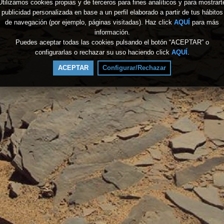
Utilizamos cookies propias y de terceros para fines analíticos y para mostrart
publicidad personalizada en base a un perfil elaborado a partir de tus hábitos
de navegación (por ejemplo, páginas visitadas). Haz click
AQUÍ
para más
información.
Puedes aceptar todas las cookies pulsando el botón “ACEPTAR” o
configurarlas o rechazar su uso haciendo click
AQUÍ
.
ACEPTAR
Configurar/Rechazar