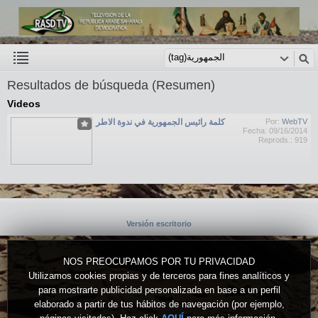
Resultados de búsqueda (Resumen)
Videos
كلمة رائيس الجمهورية في ندوة الاطر
Por:
WebTV
Fecha: 09/16/2014
Reprods.: 919
Versión escritorio
NOS PREOCUPAMOS POR TU PRIVACIDAD
Utilizamos cookies propias y de terceros para fines analíticos y
para mostrarte publicidad personalizada en base a un perfil
elaborado a partir de tus hábitos de navegación (por ejemplo,