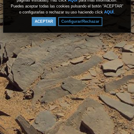
páginas visitadas). Haz click
AQUÍ
para más información.
Puedes aceptar todas las cookies pulsando el botón “ACEPTAR”
o configurarlas o rechazar su uso haciendo click
AQUÍ
.
ACEPTAR
Configurar/Rechazar