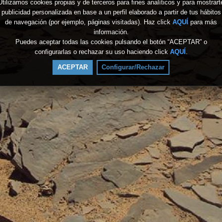
Utilizamos cookies propias y de terceros para fines analíticos y para mostrart
publicidad personalizada en base a un perfil elaborado a partir de tus hábitos
de navegación (por ejemplo, páginas visitadas). Haz click
AQUÍ
para más
información.
Puedes aceptar todas las cookies pulsando el botón “ACEPTAR” o
configurarlas o rechazar su uso haciendo click
AQUÍ
.
ACEPTAR
Configurar/Rechazar