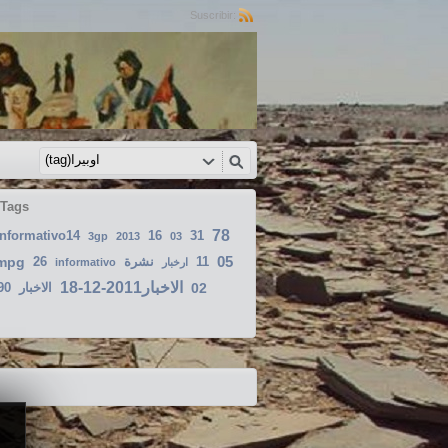
Suscribir:
 Tags
78
informativo14
16
31
3gp
2013
03
05
mpg
26
نشرة
11
informativo
ارخبار
الاخبار2011-12-18
90
الاخبار
02