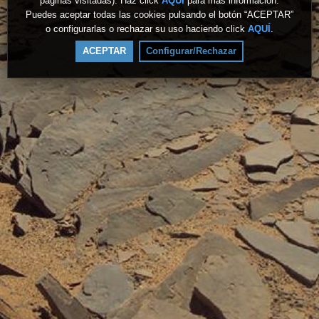
páginas visitadas). Haz click
AQUÍ
para más información.
Puedes aceptar todas las cookies pulsando el botón “ACEPTAR”
o configurarlas o rechazar su uso haciendo click
AQUÍ
.
ACEPTAR
Configurar/Rechazar