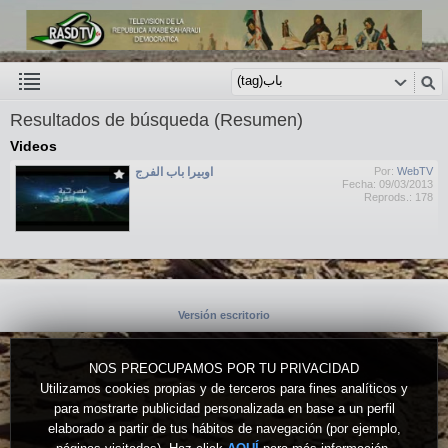
Resultados de búsqueda (Resumen)
Videos
اوبيرا باب الفرج
Por:
WebTV
Fecha: 09/03/2013
Reprods.: 178
Versión escritorio
NOS PREOCUPAMOS POR TU PRIVACIDAD
Utilizamos cookies propias y de terceros para fines analíticos y
para mostrarte publicidad personalizada en base a un perfil
elaborado a partir de tus hábitos de navegación (por ejemplo,