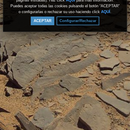
páginas visitadas). Haz click
AQUÍ
para más información.
Puedes aceptar todas las cookies pulsando el botón “ACEPTAR”
o configurarlas o rechazar su uso haciendo click
AQUÍ
.
ACEPTAR
Configurar/Rechazar