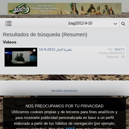
Resultados de búsqueda (Resumen)
Videos
نشرة اخبار 2012-9-10
Por:
WebTV
Fecha: 09/09/2012
Reprods.: 89
Versión escritorio
NOS PREOCUPAMOS POR TU PRIVACIDAD
Utilizamos cookies propias y de terceros para fines analíticos y
para mostrarte publicidad personalizada en base a un perfil
elaborado a partir de tus hábitos de navegación (por ejemplo,