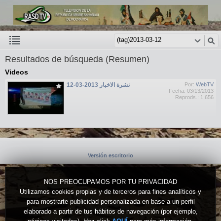
Resultados de búsqueda (Resumen)
Videos
نشرة الاخبار 2013-03-12
Por:
WebTV
Fecha: 03/13/2013
Reprods.: 1,656
Versión escritorio
NOS PREOCUPAMOS POR TU PRIVACIDAD
Utilizamos cookies propias y de terceros para fines analíticos y
para mostrarte publicidad personalizada en base a un perfil
elaborado a partir de tus hábitos de navegación (por ejemplo,