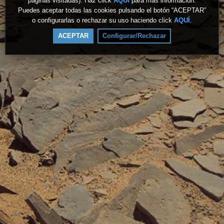
páginas visitadas). Haz click
AQUÍ
para más información.
Puedes aceptar todas las cookies pulsando el botón “ACEPTAR”
o configurarlas o rechazar su uso haciendo click
AQUÍ
.
ACEPTAR
Configurar/Rechazar