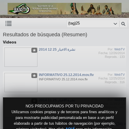
Resultados de búsqueda (Resumen)
Videos
نشرة الاخبار 25 12 2014
Por:
WebTV
Fecha: 12/26/2014
Reprods.: 133
INFORMATIVO 25.12.2014.mov.flv
Por:
WebTV
Fecha: 12/25/2014
INFORMATIVO 25.12.2014.mov.flv
Reprods.: 316
نشرة الاخبار 25 11 2014
Por:
WebTV
Fecha: 11/25/2014
NOS PREOCUPAMOS POR TU PRIVACIDAD
Reprods.: 441
Utilizamos cookies propias y de terceros para fines analíticos y
para mostrarte publicidad personalizada en base a un perfil
elaborado a partir de tus hábitos de navegación (por ejemplo,
Más vídeos (34) >