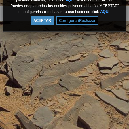
páginas visitadas). Haz click
AQUÍ
para más información.
Puedes aceptar todas las cookies pulsando el botón “ACEPTAR”
o configurarlas o rechazar su uso haciendo click
AQUÍ
.
Versión escritorio
ACEPTAR
Configurar/Rechazar