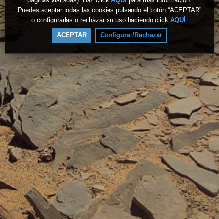
páginas visitadas). Haz click
AQUÍ
para más información.
Puedes aceptar todas las cookies pulsando el botón “ACEPTAR”
o configurarlas o rechazar su uso haciendo click
AQUÍ
.
ACEPTAR
Configurar/Rechazar