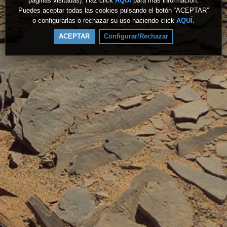
páginas visitadas). Haz click
AQUÍ
para más información.
Puedes aceptar todas las cookies pulsando el botón “ACEPTAR”
o configurarlas o rechazar su uso haciendo click
AQUÍ
.
ACEPTAR
Configurar/Rechazar