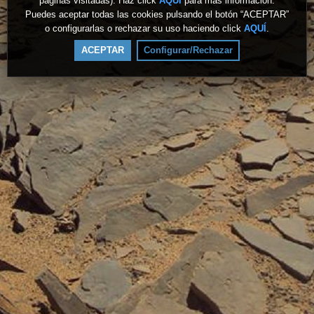
páginas visitadas). Haz click
AQUÍ
para más información.
Puedes aceptar todas las cookies pulsando el botón “ACEPTAR”
o configurarlas o rechazar su uso haciendo click
AQUÍ
.
ACEPTAR
Configurar/Rechazar