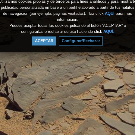
Utilizamos cookies propias y de terceros para fines analíticos y para mostrart
publicidad personalizada en base a un perfil elaborado a partir de tus hábitos
de navegación (por ejemplo, páginas visitadas). Haz click
AQUÍ
para más
información.
Puedes aceptar todas las cookies pulsando el botón “ACEPTAR” o
configurarlas o rechazar su uso haciendo click
AQUÍ
.
ACEPTAR
Configurar/Rechazar