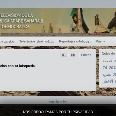
Desaparecidos مفقودين
Telediarios نشرات الاخبار
Reportajes روبورتاجات
Más
▼
Nube de
Filtros
الصحافة
0
ados con tu búsqueda.
74
201
نشرة
3
الاخبار
Versión móvil
NOS PREOCUPAMOS POR TU PRIVACIDAD