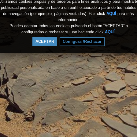
Utilizamos cookies propias y de terceros para fines analíticos y para mostrart
publicidad personalizada en base a un perfil elaborado a partir de tus hábitos
de navegación (por ejemplo, páginas visitadas). Haz click
AQUÍ
para más
información.
Puedes aceptar todas las cookies pulsando el botón “ACEPTAR” o
configurarlas o rechazar su uso haciendo click
AQUÍ
.
ACEPTAR
Configurar/Rechazar