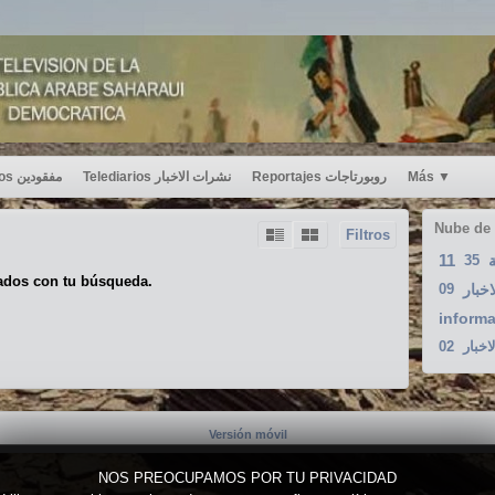
Desaparecidos مفقودين
Telediarios نشرات الاخبار
Reportajes روبورتاجات
Más
▼
Nube de
Filtros
11
35
ة
ados con tu búsqueda.
09
خبار
informa
02
لاخبار
Versión móvil
NOS PREOCUPAMOS POR TU PRIVACIDAD