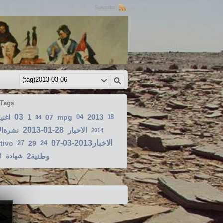
Suscribir:
 Tags
03
1
2013
اغني
07
mpg
04
18
84
2013-01-28
الاحبار
نشرةالا
2014
الاخبار2013-03-07
tivo
27
29
24
وطنية2
شهادة
ا