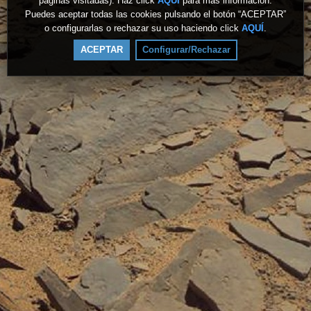
páginas visitadas). Haz click
AQUÍ
para más información.
Puedes aceptar todas las cookies pulsando el botón “ACEPTAR”
o configurarlas o rechazar su uso haciendo click
AQUÍ
.
ACEPTAR
Configurar/Rechazar