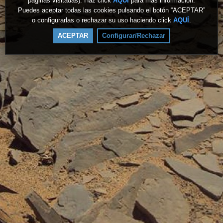
páginas visitadas). Haz click
AQUÍ
para más información.
Puedes aceptar todas las cookies pulsando el botón “ACEPTAR”
o configurarlas o rechazar su uso haciendo click
AQUÍ
.
ACEPTAR
Configurar/Rechazar