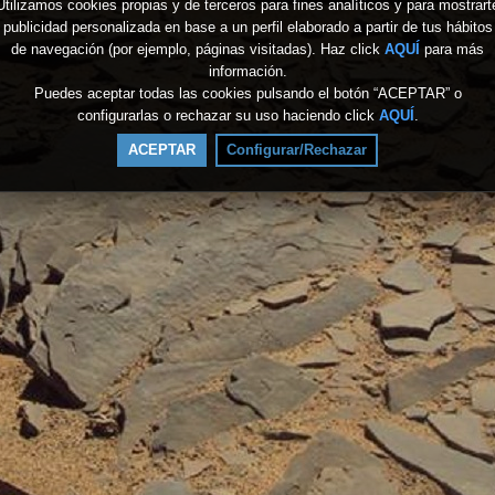
Utilizamos cookies propias y de terceros para fines analíticos y para mostrart
publicidad personalizada en base a un perfil elaborado a partir de tus hábitos
de navegación (por ejemplo, páginas visitadas). Haz click
AQUÍ
para más
información.
Puedes aceptar todas las cookies pulsando el botón “ACEPTAR” o
configurarlas o rechazar su uso haciendo click
AQUÍ
.
ACEPTAR
Configurar/Rechazar