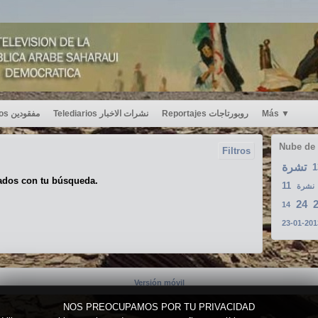
Desaparecidos مفقودين
Telediarios نشرات الاخبار
Reportajes روبورتاجات
Más
▼
Nube de
Filtros
تشرة
ados con tu búsqueda.
11
نشرة
24
14
Versión móvil
NOS PREOCUPAMOS POR TU PRIVACIDAD