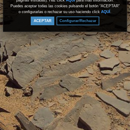
páginas visitadas). Haz click
AQUÍ
para más información.
Puedes aceptar todas las cookies pulsando el botón “ACEPTAR”
o configurarlas o rechazar su uso haciendo click
AQUÍ
.
ACEPTAR
Configurar/Rechazar