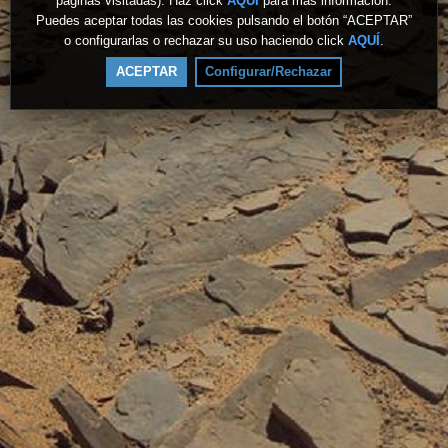
páginas visitadas). Haz click
AQUÍ
para más información.
Puedes aceptar todas las cookies pulsando el botón “ACEPTAR”
o configurarlas o rechazar su uso haciendo click
AQUÍ
.
ACEPTAR
Configurar/Rechazar