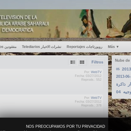
Desaparecidos مفقودين
Telediarios نشرات الاخبار
Reportajes روبورتاجات
Más
▼
Nube de
Filtros
201
05
Por:
WebTV
Fecha: 03/27/2012
2013-06
Reprods.: 552
ر
ذاكرة
جيه
04
Por:
WebTV
Fecha: 03/27/2012
Reprods.: 378
Por:
WebTV
NOS PREOCUPAMOS POR TU PRIVACIDAD
Fecha: 03/26/2012